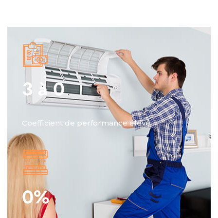
3 à
0
Coefficient de performance élevé
0
%