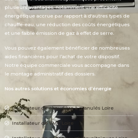
plusieurs avantages, notamment une efficacité
énergétique accrue par rapport à d'autres types de
chauffe-eau, une réduction des coûts énergétiques
et une faible émission de gaz à effet de serre.
Vous pouvez également bénéficier de nombreuses
aides financières pour l’achat de votre dispositif.
Notre équipe commerciale vous accompagne dans
le montage administratif des dossiers.
Nos autres solutions et économies d’énergie
Installateur de chaudière à granulés Loire
Installateur de VMC Loire