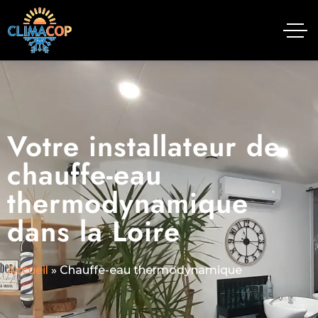
Votre installateur de
chauffe-eau
thermodynamique
dans la Loire
Accueil
»
Chauffe-eau thermodynamique