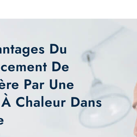
antages Du
cement De
ère Par Une
À Chaleur Dans
e