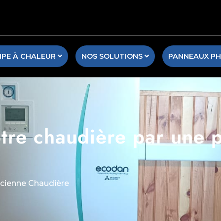
PE À CHALEUR
NOS SOLUTIONS
PANNEAUX P
tre chaudière par une 
cienne Chaudière