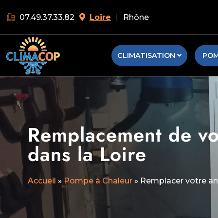
07.49.37.33.82
Loire
|
Rhône
CLIMATISATION
POM
Remplacement de vo
dans la Loire
Accueil
»
Pompe à Chaleur
»
Remplacer votre an