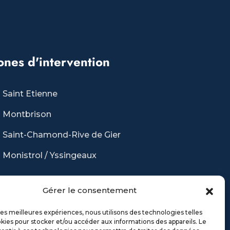
ones d'intervention
Saint Etienne
Montbrison
Saint-Chamond-Rive de Gier
Monistrol / Yssingeaux
Horaires d'ouverture
Gérer le consentement
 les meilleures expériences, nous utilisons des technologies telles
u lundi au vendredi
9:00 - 17:00
kies pour stocker et/ou accéder aux informations des appareils. Le