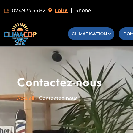
07.49.37.33.82
Loire
|
Rhône
CLIMATISATION
POM
Contactez-nous
Accueil
»
Contactez-nous