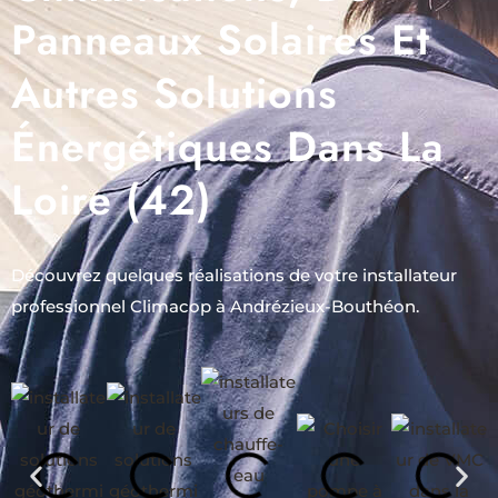
Panneaux Solaires Et
Autres Solutions
Énergétiques Dans La
Loire (42)
Découvrez quelques réalisations de votre installateur
professionnel Climacop à Andrézieux-Bouthéon.