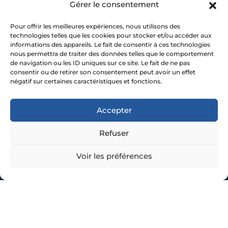
Votre spécialiste climatisation
Gérer le consentement
Votre spécialiste pompe à Chaleur
Pour offrir les meilleures expériences, nous utilisons des
technologies telles que les cookies pour stocker et/ou accéder aux
Réalisations
informations des appareils. Le fait de consentir à ces technologies
nous permettra de traiter des données telles que le comportement
Contactez-nous
de navigation ou les ID uniques sur ce site. Le fait de ne pas
consentir ou de retirer son consentement peut avoir un effet
Voir notre page Google
négatif sur certaines caractéristiques et fonctions.
Accepter
Zones d'intervention
Refuser
Saint Etienne
Voir les préférences
Montbrison
Saint-Chamond-Rive de Gier
Monistrol / Yssingeaux