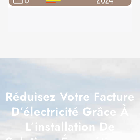
Réduisez Votre Facture
D’électricité Grâce À
L’installation De