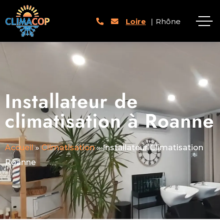
Loire
|
Rhône
Installateur de
climatisation à Roanne
Accueil
»
Climatisation
»
Installateur Climatisation
Roanne