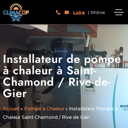
Loire
|
Rhône
Installateur de pompe
à chaleur à Saint-
Chamond / Rive-de-
Gier
Accueil
»
Pompe à Chaleur
»
Installateur Pompe à
Chaleur Saint Chamond / Rive de Gier