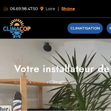
06.69.98.47.50
Loire
|
Rhône
CLIMATISATION
Votre installateur d
Accueil
»
Rhône
»
Climatisation