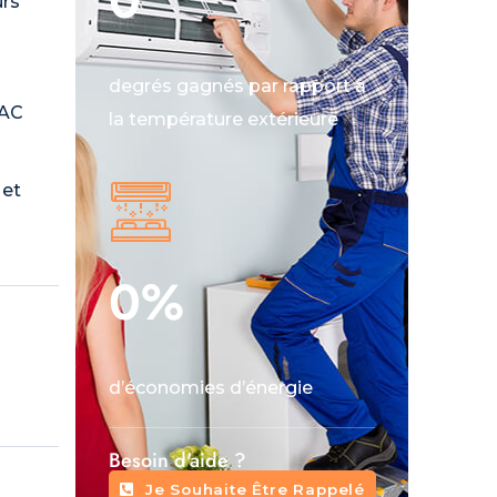
0
°
urs
degrés gagnés par rapport à
PAC
la température extérieure
 et
0
%
d’économies d’énergie
Besoin d'aide ?
Je Souhaite Être Rappelé