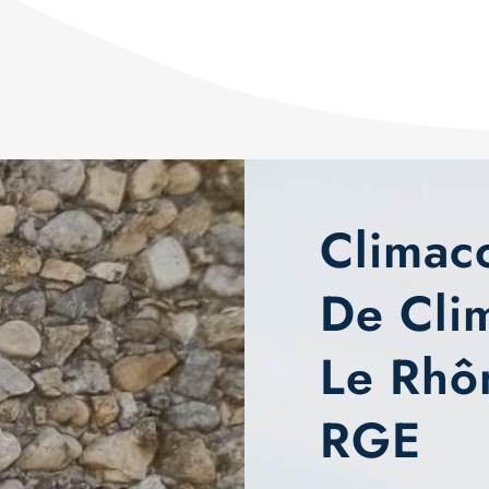
Climaco
De Clim
Le Rhôn
RGE