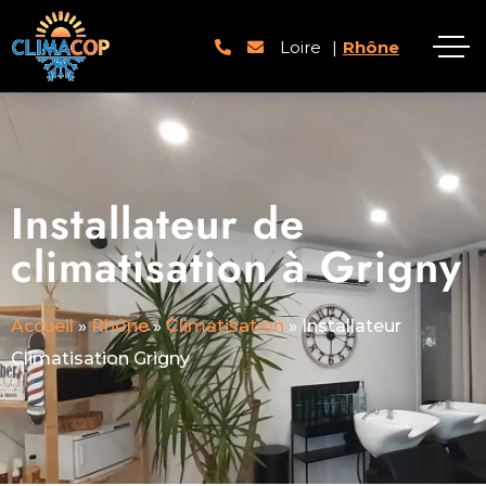
Loire
|
Rhône
Installateur de
climatisation à Grigny
Accueil
»
Rhône
»
Climatisation
»
Installateur
Climatisation Grigny