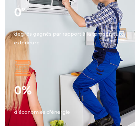
0
°
degrés gagnés par rapport à la température
extérieure
0
%
d’économies d’énergie