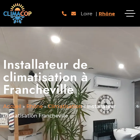
Loire
|
Rhône
Installateur de
climatisation à
Francheville
Accueil
»
Rhône
»
Climatisation
»
Installateur
Climatisation Francheville