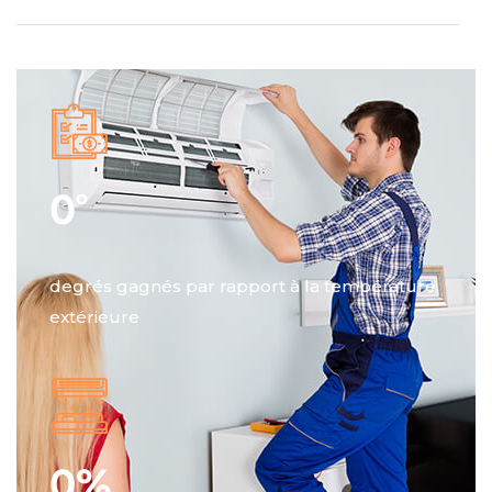
0
°
degrés gagnés par rapport à la température
extérieure
0
%