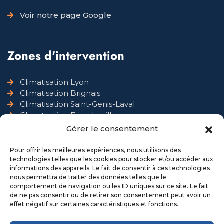
Voir notre page Google
Zones d'intervention
Climatisation Lyon
Climatisation Brignais
Climatisation Saint-Genis-Laval
Climatisation Francheville
Climatisation Chaponost
Gérer le consentement
Climatisation Grigny
Pour offrir les meilleures expériences, nous utilisons des
technologies telles que les cookies pour stocker et/ou accéder aux
Horaires d'ouverture
informations des appareils. Le fait de consentir à ces technologies
nous permettra de traiter des données telles que le
comportement de navigation ou les ID uniques sur ce site. Le fait
Du lundi au vendredi
9:00 - 17:00
de ne pas consentir ou de retirer son consentement peut avoir un
effet négatif sur certaines caractéristiques et fonctions.
Samedi et dimanche
Fermé