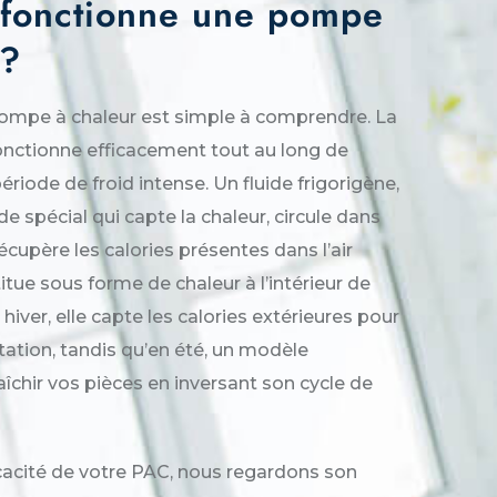
fonctionne une pompe
 ?
pompe à chaleur est simple à comprendre. La
nctionne efficacement tout au long de
riode de froid intense. Un fluide frigorigène,
ide spécial qui capte la chaleur, circule dans
 récupère les calories présentes dans l’air
titue sous forme de chaleur à l’intérieur de
hiver, elle capte les calories extérieures pour
tation, tandis qu’en été, un modèle
raîchir vos pièces en inversant son cycle de
icacité de votre PAC, nous regardons son