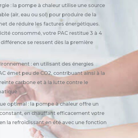
ie : la pompe à chaleur utilise une source
ble (air, eau ou sol) pour produire de la
met de réduire les factures énergétiques.
ricité consommé, votre PAC restitue 3 à 4
différence se ressent dès la première
ironnement : en utilisant des énergies
AC émet peu de CO2, contribuant ainsi à la
einte carbone et à la lutte contre le
atique.
e optimal : la pompe à chaleur offre un
constant, en chauffant efficacement votre
en la refroidissant en été avec une fonction