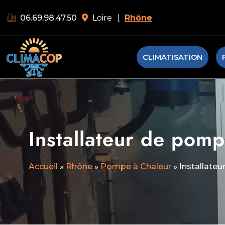
06.69.98.47.50
Loire
|
Rhône
CLIMATISATION
Installateur de pomp
Accueil
»
Rhône
»
Pompe à Chaleur
»
Installate