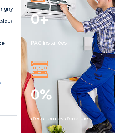
rigny
0
+
aleur
PAC installées
de
à
0
%
d’économies d’énergie