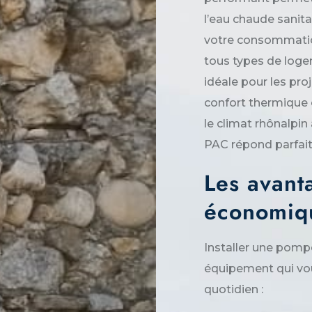
l’eau chaude sanit
votre consommatio
tous types de loge
idéale pour les proj
confort thermique 
le climat rhônalpin 
PAC répond parfait
Les avant
économiq
Installer une pompe 
équipement qui vo
quotidien :