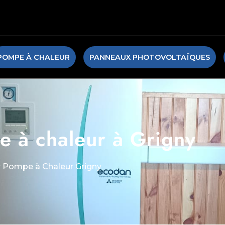
POMPE À CHALEUR
PANNEAUX PHOTOVOLTAÏQUES
e à chaleur à Grigny
ur Pompe à Chaleur Grigny