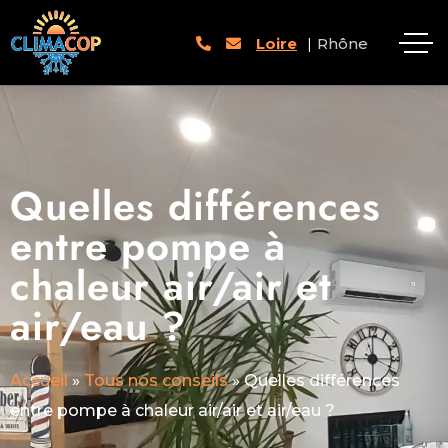
Loire
|
Rhône
Quelles différences
entre pompe à
chaleur air/air et
air/eau ?
Accueil
»
Tous nos conseils
»
Quelles différences
entre pompe à chaleur air/air et air/eau ?